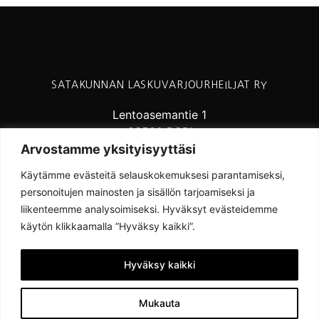
SATAKUNNAN LASKUVARJOURHEILJAT RY
Lentoasemantie 1
28500 PORI
Arvostamme yksityisyyttäsi
Käytämme evästeitä selauskokemuksesi parantamiseksi,
personoitujen mainosten ja sisällön tarjoamiseksi ja
liikenteemme analysoimiseksi. Hyväksyt evästeidemme
käytön klikkaamalla ”Hyväksy kaikki”.
Hyväksy kaikki
Sivujen toteutus ja hostaus
Mukauta