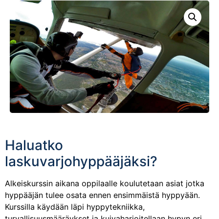
Haluatko
laskuvarjohyppääjäksi?
Alkeiskurssin aikana oppilaalle koulutetaan asiat jotka
hyppääjän tulee osata ennen ensimmäistä hyppyään.
Kurssilla käydään läpi hyppytekniikka,
turvallisuusmääräykset ja kuivaharjoitellaan hypyn eri