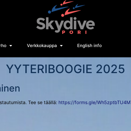
rho
Verkkokauppa
English info
YYTERIBOOGIE 2025
minen
tautumista. Tee se täällä:
https://forms.gle/Wh5zptbTU