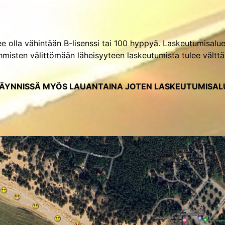
 olla vähintään B-lisenssi tai 100 hyppyä. Laskeutumisalueel
hmisten välittömään läheisyyteen laskeutumista tulee vältt
ÄYNNISSÄ MYÖS LAUANTAINA JOTEN LASKEUTUMISALU