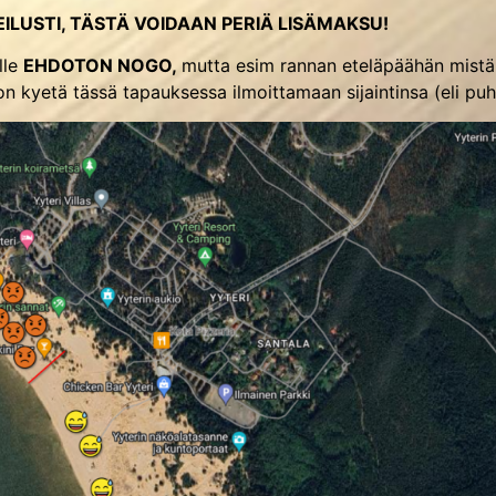
ILUSTI, TÄSTÄ VOIDAAN PERIÄ LISÄMAKSU!
lle
EHDOTON NOGO,
mutta esim rannan eteläpäähän mistä l
on kyetä tässä tapauksessa ilmoittamaan sijaintinsa (eli pu