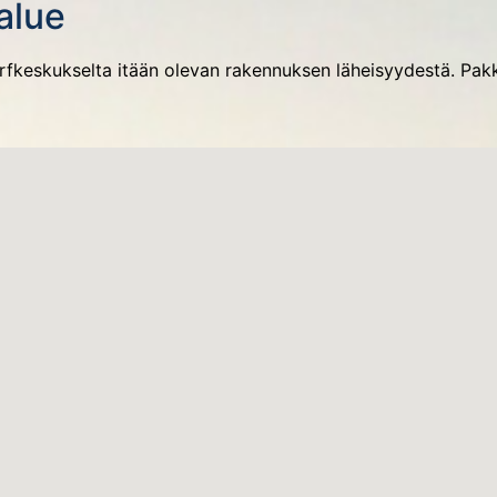
alue
surfkeskukselta itään olevan rakennuksen läheisyydestä. P