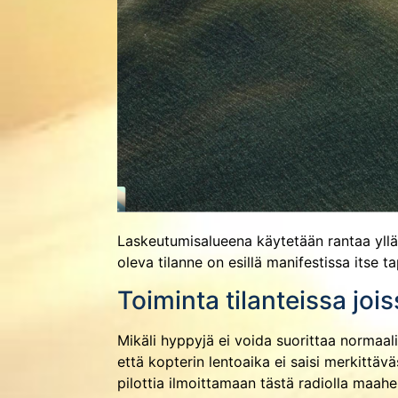
Laskeutumisalueena käytetään rantaa yllä
oleva tilanne on esillä manifestissa itse 
Toiminta tilanteissa joi
Mikäli hyppyjä ei voida suorittaa normaa
että kopterin lentoaika ei saisi merkittä
pilottia ilmoittamaan tästä radiolla maahen