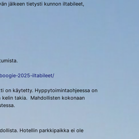
n jälkeen tietysti kunnon iltabileet,
tumista.
boogie-2025-iltabileet/
otti on käytetty. Hyppytoimintaohjeessa on
a kelin takia. Mahdollisten kokonaan
utessa.
llista. Hotellin parkkipaikka ei ole