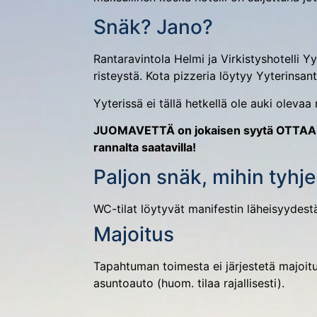
Snäk? Jano?
Rantaravintola Helmi ja Virkistyshotelli Yy
risteystä. Kota pizzeria löytyy Yyterinsan
Yyterissä ei tällä hetkellä ole auki oleva
JUOMAVETTÄ on jokaisen syytä OTTAA I
rannalta saatavilla!
Paljon snäk, mihin tyhj
WC-tilat löytyvät manifestin läheisyydestä
Majoitus
Tapahtuman toimesta ei järjestetä majoitu
asuntoauto (huom. tilaa rajallisesti).