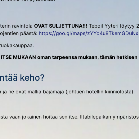
terin ravintola
OVAT SULJETTUNA!!!
Teboil Yyteri löytyy 
tojentien päästä:
https://goo.gl/maps/zYYo4u8TkemGDuNx
a ruokakauppaa.
TSE MUKAAN oman tarpeensa mukaan, tämän hetkisen tie
entää keho?
 ja ne ovat mallia bajamaja (johtuen hotellin kiinniolosta).
sta vaan jokainen hoitaa sen itse. Iltabilepaikan ympäristös