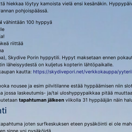
että hiekkaa löytyy kamoista vielä ensi kesänäkin. Hyppypäivä
 rannan pohjoispäässä.
i
vähintään 100 hyppyä
lle
a!
keä riittää
na
aha), Skydive Porin hyppytili. Hypyt maksetaan ennen pokau
n läheisyydestä on kuljetus kopterin lähtöpaikalle.
okaupan kautta:
https://skydivepori.net/verkkokauppa/yyteri
 poka nousee ja esim pilvitilanne estää hyppäämisen niin sl
sa jossa laskeutumis- ja/tai uloshyppypaikkaa pitää muutta
autetaan
tapahtuman jälkeen
viikolla 31 hyppääjän näin hal
ti
tapahtuma joten surfkeskuksen eteen pysäköinti ei ole mahdo
ten sinne voi pysäköidä.