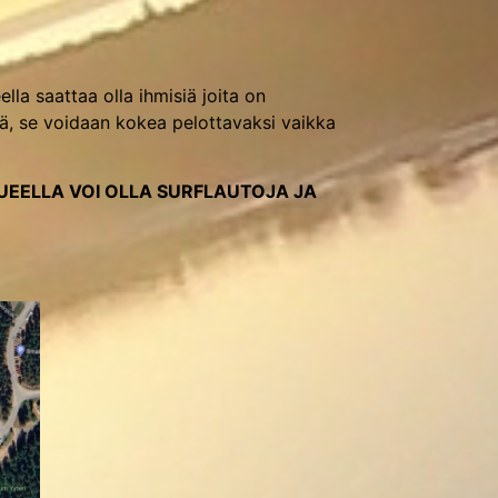
la saattaa olla ihmisiä joita on
ää, se voidaan kokea pelottavaksi vaikka
EELLA VOI OLLA SURFLAUTOJA JA