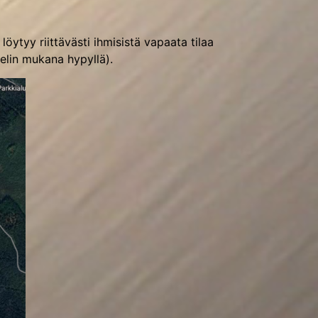
öytyy riittävästi ihmisistä vapaata tilaa
helin mukana hypyllä).