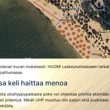
olevan kuvan mukaisesti. HUOM! Laskeutumisalueen tarkat ra
tapahtumassa.
ssa keli haittaa menoa
lista uloshyppypaikasta poka voi ohjeistaa pilottia etsimä
västi pidentyä. Mikäli UHP muuttuu niin paljon että joudut
kilölle.