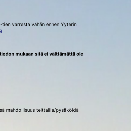
2-tien varresta vähän ennen Yyterin
8
don mukaan sitä ei välttämättä ole
sä mahdollisuus telttailla/pysäköidä