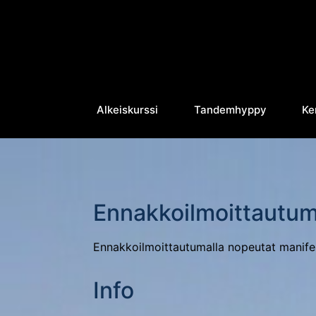
Alkeiskurssi
Tandemhyppy
Ke
Ennakkoilmoittautu
Ennakkoilmoittautumalla nopeutat manifes
Info