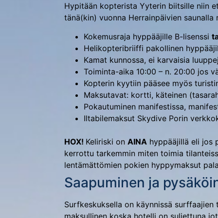
Hypitään kopterista Yyterin biitsille niin 
tänä(kin) vuonna Herrainpäivien saunalla
Kokemusraja hyppääjille B-lisenssi
ta
Helikopteribriiffi pakollinen hyppääji
Kamat kunnossa, ei karvaisia luuppej
Toiminta-aika 10:00 – n. 20:00 jos vä
Kopterin kyytiin pääsee myös turisti
Maksutavat: kortti, käteinen (tasar
Pokautuminen manifestissa, manifesti
Iltabilemaksut Skydive Porin verkk
HOX!
Keliriski on
AINA
hyppääjillä eli jos
kerrottu tarkemmin miten toimia tilanteis
lentämättömien pokien hyppymaksut pal
Saapuminen ja pysäköin
Surfkeskuksella on käynnissä surffaajien 
maksullinen koska hotelli on suljettuna jo