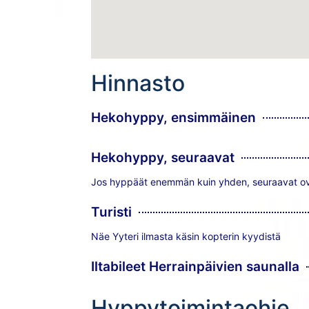
Hinnasto
Hekohyppy, ensimmäinen
Hekohyppy, seuraavat
Jos hyppäät enemmän kuin yhden, seuraavat o
Turisti
Näe Yyteri ilmasta käsin kopterin kyydistä
Iltabileet Herrainpäivien saunalla
Hyppytoimintaohje